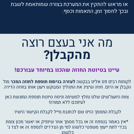
או מראש להתקין את המערכת בצורה שמותאמת לשבת
ובכך לחסוך זמן, התאמות וכסף.
מה אני בעצם רוצה
מהקבלן
?
עיינו בטיוטת החוזה שהכנו במיוחד עבורכם!
לקוחות רבים פנו אלינו בבקשה
לעזרה בניסוח תוספת לחוזה המכר
מול
הקבלן או היזם. חוזה שיציג את התהליך המבוקש ויעגן אותו בחוזה הדירה.
צוות היועמ"שים שלנו נחלץ למשימה וניסח טיוטת תוספת המוגשת כאן
לעיונכם ללא תמורה!
לקבלת המסמך הזינו שם לכתובת מייל לקבלת הקישור הישיר.
*אין באמור בנספח זה או בכל מסמך אחר שינפיק או יאשר מכון צומת
בכדי לתת ייעוץ משפטי כלשהו למי מן הצדדים לנספח זה או לצד ג'
כלשהו.