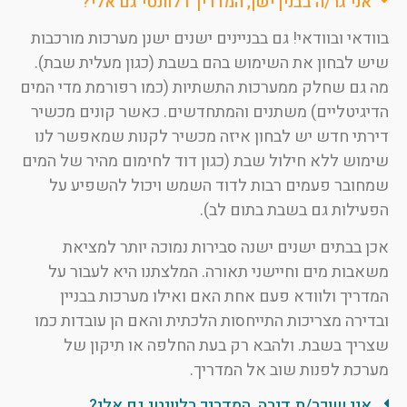
אני גר/ה בבנין ישן, המדריך רלוונטי גם אלי?
בוודאי ובוודאי! גם בבניינים ישנים ישנן מערכות מורכבות
שיש לבחון את השימוש בהם בשבת (כגון מעלית שבת).
מה גם שחלק ממערכות התשתיות (כמו רפורמת מדי המים
הדיגיטליים) משתנים והמתחדשים. כאשר קונים מכשיר
דירתי חדש יש לבחון איזה מכשיר לקנות שמאפשר לנו
שימוש ללא חילול שבת (כגון דוד לחימום מהיר של המים
שמחובר פעמים רבות לדוד השמש ויכול להשפיע על
הפעילות גם בשבת בתום לב).
אכן בבתים ישנים ישנה סבירות נמוכה יותר למציאת
משאבות מים וחיישני תאורה. המלצתנו היא לעבור על
המדריך ולוודא פעם אחת האם ואילו מערכות בבניין
ובדירה מצריכות התייחסות הלכתית והאם הן עובדות כמו
שצריך בשבת. ולהבא רק בעת החלפה או תיקון של
מערכת לפנות שוב אל המדריך.
אני שוכר/ת דירה, המדריך רלוונטי גם אלי?